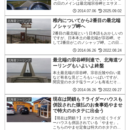
の日のメインは最北端宗谷岬とエサヌカ
線。これまでの苦労をすべて流してくれ
2014.07.06
2025.09.02
るかのような快晴に恵まれました。晩は
ライダーハウスみどり湯での楽しい宴。
稚内についてから2番目の最北端
北海道ツーリング
ここへきて最高の思い出が積みあがって
ノシャップ岬へ
きていっます。
2番目の最北端という日本語もおかしいの
ですが、日本本土の最北端が宗谷岬。そ
して2番目がこのノシャップ岬。この日の
宿、みどり湯の場所を確認したところ、
2014.06.26
2022.08.24
まだ時間的にも早そうな感じなので行っ
てきました。納沙布じゃなくてノシャッ
最北端の宗谷岬到達で、北海道ツ
北海道ツーリング
プなの？最初この岬に～続きを読む～
ーリングもいよいよ終盤
本土最北端の宗谷岬。宗谷丘陵や白い道
など有名な見どころもいっぱいですが、
間宮堂のホタテ塩ラーメンも有名だそう
です。お近くに行かれた際はぜひご賞味
2014.06.26
2022.09.27
あれ。
現在は閉鎖も？ライダーハウスも
北海道ツーリング
併設された猿払のお食事処やませ
で特大のホタテに出会う
【現在は閉鎖？】エサヌカの近くライダ
ーハウスも併設されている「やませ」。
こちらのやませ定食は特大のホタテのお