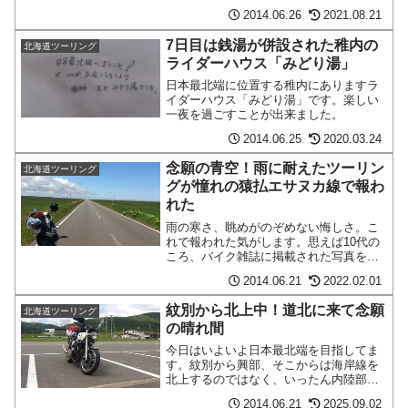
刺身や煮たものなどがあって、なんと
2014.06.26
2021.08.21
1000円。本州ではこれだけのものを1000
円じゃ食べられないなと思いありがたく
7日目は銭湯が併設された稚内の
北海道ツーリング
完食しました。
ライダーハウス「みどり湯」
日本最北端に位置する稚内にありますラ
イダーハウス「みどり湯」です。楽しい
一夜を過ごすことが出来ました。
2014.06.25
2020.03.24
念願の青空！雨に耐えたツーリン
北海道ツーリング
グが憧れの猿払エサヌカ線で報わ
れた
雨の寒さ、眺めがのぞめない悔しさ。こ
れで報われた気がします。思えば10代の
ころ、バイク雑誌に掲載された写真を見
た時からここは憧れた場所です。いつか
2014.06.21
2022.02.01
は北海道という憧れと共に、行きたかっ
た場所です。それが、このときだけはご
紋別から北上中！道北に来て念願
北海道ツーリング
覧の青空でした。クッチ～続きを読む～
の晴れ間
今日はいよいよ日本最北端を目指してま
す。紋別から興部、そこからは海岸線を
北上するのではなく、いったん内陸部に
入って名寄経由で北上中。海沿いの国道
2014.06.21
2025.09.02