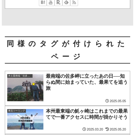
同様のタグが付けられた
ページ
最南端の佐多岬に立ったあの日──知
本土最南端「佐多岬」
らぬ間に始まっていた、最果てを追う
旅
2025.05.05
本州最東端の魹ヶ崎はこれまでの最果
東北ツーリング
てで一番アクセスに時間が掛かりそう
2025.03.20
2025.05.20