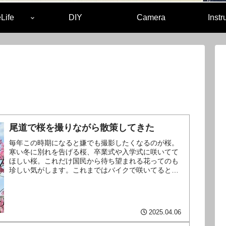
Life
DIY
Camera
Inst
尾道で桜を撮りながら散策してきた
毎年この時期になると嫌でも撮影したくなるのが桜。
寒い冬に別れを告げる桜、卒業式や入学式に咲いてて
ほしい桜。これだけ国民から待ち望まれる花ってのも
珍しい気がします。これまではバイクで咲いてるとこ
ろを探して撮影するくらいだったんですが、今回は例
～続きを読む～
2025.04.06