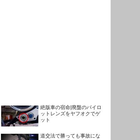
絶版車の宿命|廃盤のパイロ
ットレンズをヤフオクでゲ
ット
道交法で勝っても事故にな