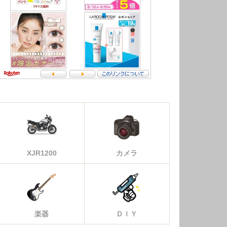
XJR1200
カメラ
楽器
ＤＩＹ