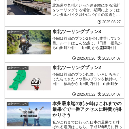
北海道や九州といった遠距離にある場所
をツーリングする場合、期間によっては
レンタルバイク以外にバイクの陸送とい
う手段もおすすめ。
2025.03.27
東北ツーリングプラン3
東北ツーリング
今回は前回のプラン2を少し改善して3つ
目。ルートはこんな感じ。1日目 福島か
ら山田町2日目 山田町から盛岡3日目
盛岡から大間4日目 大間からつがる5日
目 つがるから男鹿半島6日目 男鹿半島
2025.03.26
2025.04.07
から秋田プランをするうえでだいぶ距離
感に慣れてきた～続きを読む～
東北ツーリングプラン2
東北ツーリング
今回は前回のプラン以降、いろいろ考え
てたらできた２つ目のプランを検討中。1
日目 福島から山田町2日目 山田町から
八戸3日目 八戸から龍飛崎4日目 龍飛
崎から能代5日目 能代から秋田かなり思
2025.03.22
2025.04.07
い切ったプラン。1日目 福島から岩手県
山田町まず会津～続きを読む～
本州最東端の魹ヶ崎はこれまでの
東北ツーリング
最果てで一番アクセスに時間が掛
かりそう
私がこれまでに行った日本の最果てと呼
ばれる場所はこちら。平成13年5月に行っ