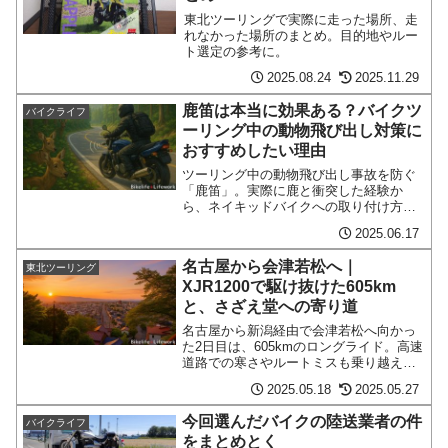
東北ツーリングで実際に走った場所、走
れなかった場所のまとめ。目的地やルー
ト選定の参考に。
2025.08.24
2025.11.29
鹿笛は本当に効果ある？バイクツ
バイクライフ
ーリング中の動物飛び出し対策に
おすすめしたい理由
ツーリング中の動物飛び出し事故を防ぐ
「鹿笛」。実際に鹿と衝突した経験か
ら、ネイキッドバイクへの取り付け方や
生態、選び方まで詳しく解説。
2025.06.17
名古屋から会津若松へ｜
東北ツーリング
XJR1200で駆け抜けた605km
と、さざえ堂への寄り道
名古屋から新潟経由で会津若松へ向かっ
た2日目は、605kmのロングライド。高速
道路での寒さやルートミスも乗り越え、
憧れの「さざえ堂」や歴史ある街並みに
2025.05.18
2025.05.27
触れる一日となった。
今回選んだバイクの陸送業者の件
バイクライフ
をまとめとく