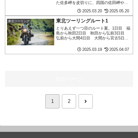
た佐多岬を皮切りに、四国の佐田岬や足
摺岬、その後12年の時を経て納沙布岬や
2025.03.20
2025.05.20
宗谷岬、神崎鼻といった本土の四端を踏
破。直近では九州と四国の最果てを踏破
東北ツーリングルート1
東北ツーリング
(上画像：赤字)し～続きを読む～
とりあえず一つ目のルート案。1日目 福
島から秋田2日目 秋田から弘前3日目
弘前から大間4日目 大間から宮古5日
目 宮古から釜石6日目 釜石から仙台1
日目 福島から秋田たぶん1日目の出発地
2025.03.19
2025.04.07
点は会津若松とか、あの辺になるんじゃ
ないかな？まずは～続きを読む～
次のページ
次
1
2
へ