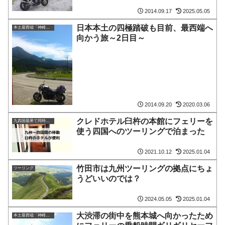
2014.09.17
2025.05.05
日本本土の四極踏破も目前、最西端へ
本土最西端「神崎鼻」
向かう旅～2日目～
2014.09.20
2020.03.06
クレドホテル臼杵の本館にフェリーを
九四国最果て同時制覇
使う四国へのツーリングで泊まった
2021.10.12
2025.01.04
竹田市は九州ツーリングの拠点にちょ
ツーリング
うどいいのでは？
2024.05.05
2025.01.04
大渋滞の街中を熊本城へ向かったため
本土最西端「神崎鼻」