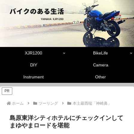
XJR1200
BikeLife
DIY
Camera
Instrument
Other
PR
ホーム
ツーリング
本土最西端「神崎鼻」
島原東洋シティホテルにチェックインして
まゆやまロードを堪能