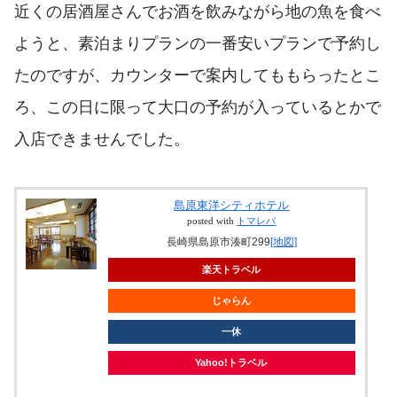
近くの居酒屋さんでお酒を飲みながら地の魚を食べ
ようと、素泊まりプランの一番安いプランで予約し
たのですが、カウンターで案内してももらったとこ
ろ、この日に限って大口の予約が入っているとかで
入店できませんでした。
島原東洋シティホテル
posted with
トマレバ
長崎県島原市湊町299
[地図]
楽天トラベル
じゃらん
一休
Yahoo!トラベル