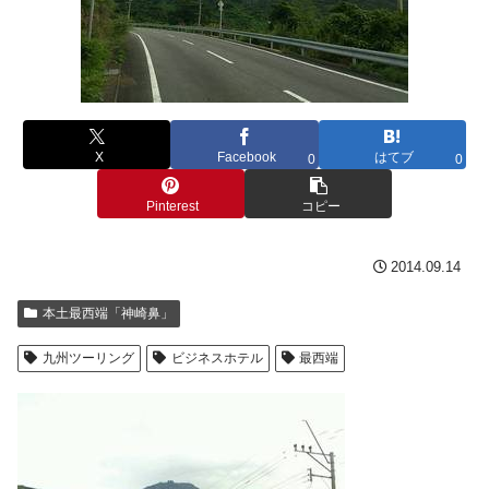
X
Facebook
はてブ
0
0
Pinterest
コピー
2014.09.14
本土最西端「神崎鼻」
九州ツーリング
ビジネスホテル
最西端