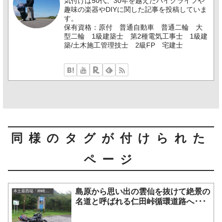
気付けば50代、30年を越えたバイクライフや
趣味の楽器やDIYに関した記事を投稿していま
す。
保有資格：原付 普通自動車 普通二輪 大
型二輪 1級建築士 第2種電気工事士 1級建
築/土木施工管理技士 2級FP 宅建士
同様のタグが付けられた
ページ
島原から思い出の雲仙を抜けて絶景の
本土最西端「神崎鼻」
名道と呼ばれる仁田峠循環道路へ･･･