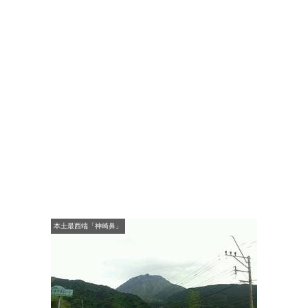
本土最西端「神崎鼻」