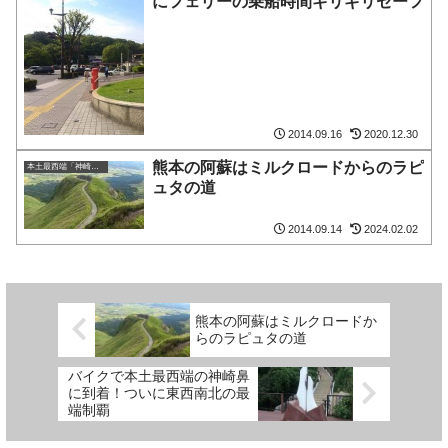
にフェリーの乗船時間ギリギリセーフ
2014.09.16
2020.12.30
熊本の阿蘇はミルクロードからのラピ
本土最西端「神崎鼻」
ュタの道
2014.09.14
2024.02.02
熊本の阿蘇はミルクロードか
らのラピュタの道
バイクで本土最西端の神崎鼻
に到着！ついに東西南北の最
端制覇