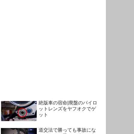
絶版車の宿命|廃盤のパイロ
ットレンズをヤフオクでゲ
ット
道交法で勝っても事故にな