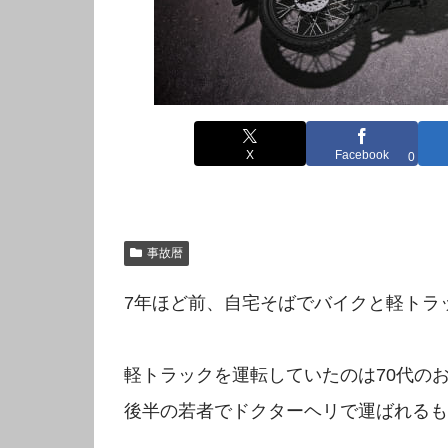
X
Facebook
0
事故暦
7年ほど前、自宅そばでバイクと軽トラ
軽トラックを運転していたのは70代の
後半の若者でドクターヘリで運ばれるも