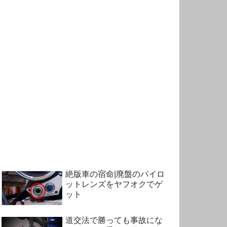
絶版車の宿命|廃盤のパイロ
ットレンズをヤフオクでゲ
ット
道交法で勝っても事故にな