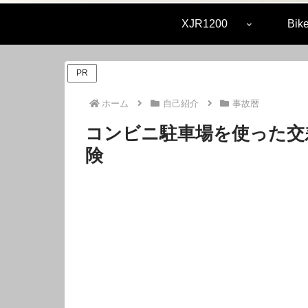
XJR1200
Bike
PR
ホーム
自己紹介
事故暦
コンビニ駐車場を使った交
険