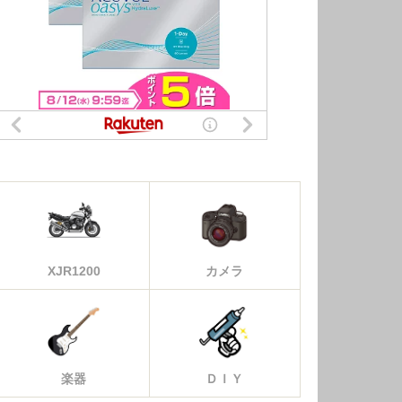
XJR1200
カメラ
楽器
ＤＩＹ