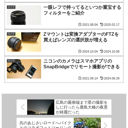
一眼レフで持ってるといつか重宝する
カメラ
フィルターをご紹介
2021.08.04
2025.02.17
Zマウントは変換アダプターのFTZを
カメラ
買えばレンズの選択肢が増える
2024.10.04
2024.10.06
ニコンのカメラはスマホアプリの
カメラ
SnapBridgeでリモート撮影ができる
2021.09.14
2024.06.29
広島の最南端まで星の撮影を
しに行ったら鹿島大橋の夜景
が綺麗だった
呉のあじさいロードへバイク
とのコラボフォトツーリング