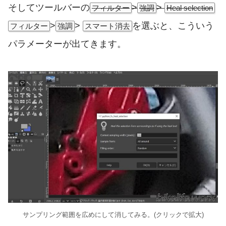
そしてツールバーの
>
>
フィルター
強調
Heal selection
>
>
を選ぶと、こういう
フィルター
強調
スマート消去
パラメーターが出てきます。
サンプリング範囲を広めにして消してみる。(クリックで拡大)