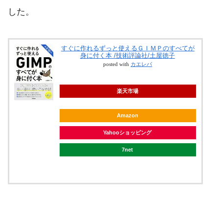
した。
すぐに作れるずっと使えるＧＩＭＰのすべてが
身に付く本 /技術評論社/土屋徳子
posted with
カエレバ
楽天市場
Amazon
Yahooショッピング
7net