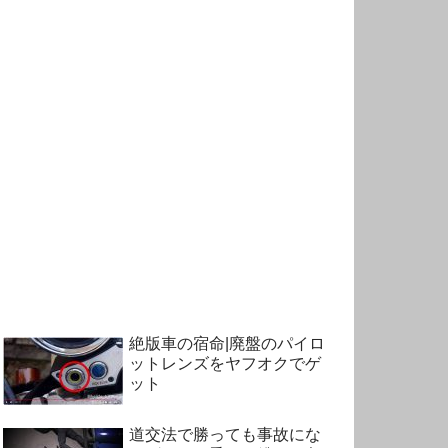
絶版車の宿命|廃盤のパイロ
ットレンズをヤフオクでゲ
ット
道交法で勝っても事故にな