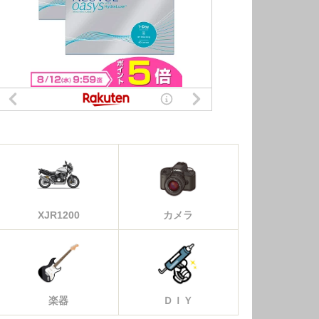
XJR1200
カメラ
楽器
ＤＩＹ