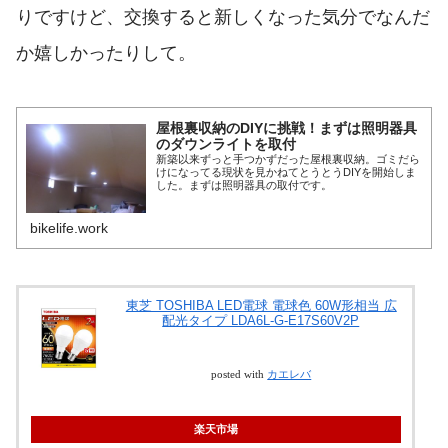
りですけど、交換すると新しくなった気分でなんだ
か嬉しかったりして。
屋根裏収納のDIYに挑戦！まずは照明器具
のダウンライトを取付
新築以来ずっと手つかずだった屋根裏収納。ゴミだら
けになってる現状を見かねてとうとうDIYを開始しま
した。まずは照明器具の取付です。
bikelife.work
東芝 TOSHIBA LED電球 電球色 60W形相当 広
配光タイプ LDA6L-G-E17S60V2P
posted with
カエレバ
楽天市場