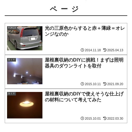
ページ
光の三原色からすると赤＋薄緑＝オレ
FORZA
ンジなのか
2014.11.18
2025.04.13
屋根裏収納のDIYに挑戦！まずは照明
ＤＩＹ
器具のダウンライトを取付
2015.10.11
2021.09.20
屋根裏収納のDIYで使えそうな仕上げ
ＤＩＹ
の材料について考えてみた
2015.10.01
2022.03.30