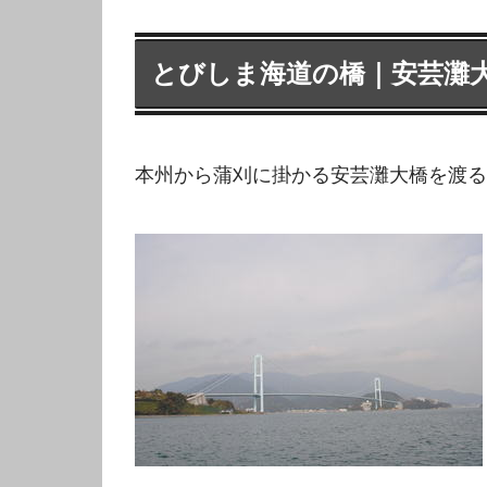
とびしま海道の橋｜安芸灘
本州から蒲刈に掛かる安芸灘大橋を渡る