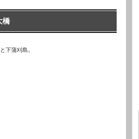
大橋
と下蒲刈島。