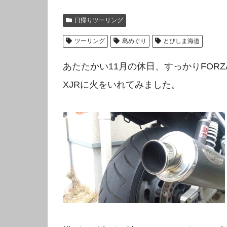
日帰りツーリング
ツーリング
島めぐり
とびしま海道
あたたかい11月の休日、すっかりFOR
XJRに火をいれてみました。