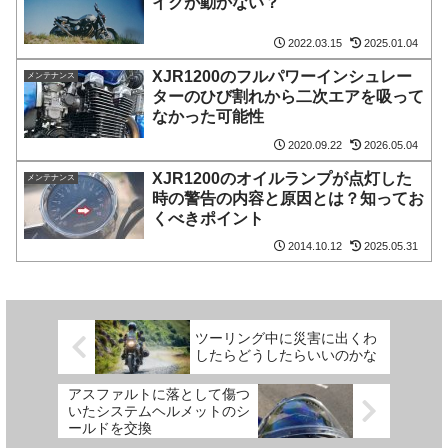
イクが動かない？
2022.03.15
2025.01.04
XJR1200のフルパワーインシュレー
メンテナンス
ターのひび割れから二次エアを吸って
なかった可能性
2020.09.22
2026.05.04
XJR1200のオイルランプが点灯した
メンテナンス
時の警告の内容と原因とは？知ってお
くべきポイント
2014.10.12
2025.05.31
ツーリング中に災害に出くわ
したらどうしたらいいのかな
アスファルトに落として傷つ
いたシステムヘルメットのシ
ールドを交換