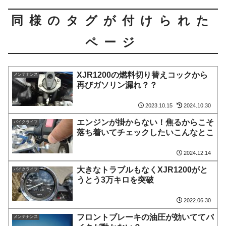
同様のタグが付けられた
ページ
XJR1200の燃料切り替えコックから
メンテナンス
再びガソリン漏れ？？
2023.10.15
2024.10.30
エンジンが掛からない！焦るからこそ
バイクライフ
落ち着いてチェックしたいこんなとこ
2024.12.14
大きなトラブルもなくXJR1200がと
バイクライフ
うとう3万キロを突破
2022.06.30
フロントブレーキの油圧が効いててバ
メンテナンス