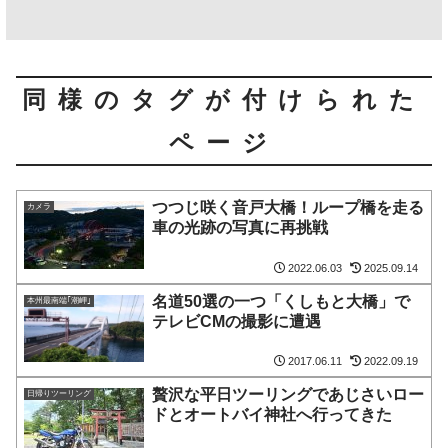
同様のタグが付けられた
ページ
つつじ咲く音戸大橋！ループ橋を走る
カメラ
車の光跡の写真に再挑戦
2022.06.03
2025.09.14
名道50選の一つ「くしもと大橋」で
本州最南端｢潮岬｣
テレビCMの撮影に遭遇
2017.06.11
2022.09.19
贅沢な平日ツーリングであじさいロー
日帰りツーリング
ドとオートバイ神社へ行ってきた