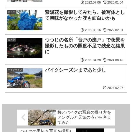
2022.07.06
2025.01.04
紫陽花を撮影してみたら、被写体とし
カメラ
て興味がなかった花も面白いかも
2021.06.16
2022.02.01
つつじの名所「音戸の瀬戸」で夜景を
カメラ
撮影したものの照度不足で残念な結果
に
2021.04.28
2024.08.16
バイクシーズンまであと少し
バイクライフ
2024.02.27
桜とバイクの写真の撮り方を
アングルと天気の点から考え
てみた
バイクの黒抜き写真を撮影し