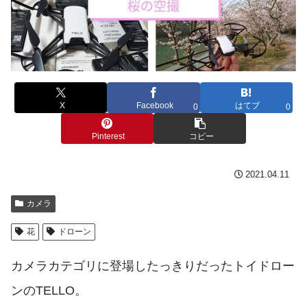
X
Facebook
はてブ
0
0
Pinterest
コピー
2021.04.11
カメラ
花
ドローン
カメラカテゴリに登場したっきりだったトイドロー
ンのTELLO。