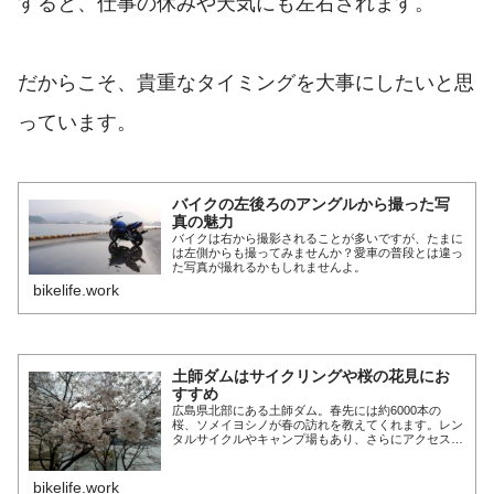
すると、仕事の休みや天気にも左右されます。
だからこそ、貴重なタイミングを大事にしたいと思
っています。
バイクの左後ろのアングルから撮った写
真の魅力
バイクは右から撮影されることが多いですが、たまに
は左側からも撮ってみませんか？愛車の普段とは違っ
た写真が撮れるかもしれませんよ。
bikelife.work
土師ダムはサイクリングや桜の花見にお
すすめ
広島県北部にある土師ダム。春先には約6000本の
桜、ソメイヨシノが春の訪れを教えてくれます。レン
タルサイクルやキャンプ場もあり、さらにアクセスも
良いので、小さな子供連れにも使い勝手の良い施設だ
と思いました。
bikelife.work