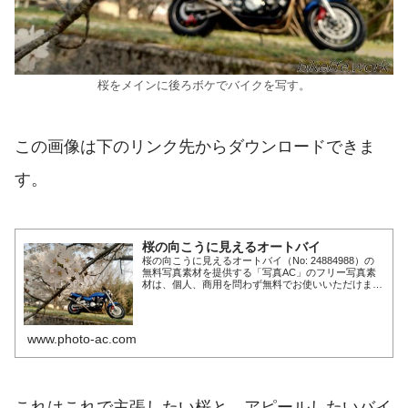
桜をメインに後ろボケでバイクを写す。
この画像は下のリンク先からダウンロードできま
す。
桜の向こうに見えるオートバイ
桜の向こうに見えるオートバイ（No: 24884988）の
無料写真素材を提供する「写真AC」のフリー写真素
材は、個人、商用を問わず無料でお使いいただけま
す。クレジット表記やリンクは一切不要です。Web、
DTP、動画などの写真素材としてお使い～続きを読む
～
www.photo-ac.com
これはこれで主張したい桜と、アピールしたいバイ