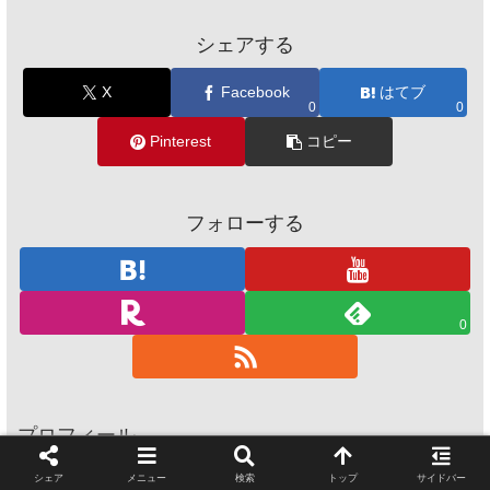
シェアする
X
Facebook
はてブ
0
0
Pinterest
コピー
フォローする
0
プロフィール
この記事を書いた人
シェア
メニュー
検索
トップ
サイドバー