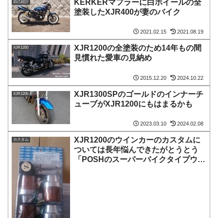
KERKERマフラーに白ホイールの全
自己紹介
塗装したXJR400が妻のバイク
2021.02.15
2021.08.19
XJR1200の全塗装のため14年もの間
XJR1200
見慣れた愛車の見納め
2015.12.20
2024.10.22
XJR1300SPのゴールドのインナーチ
XJR1200
ューブがXJR1200にもはまるかも
2023.03.10
2024.02.08
XJR1200のウインカーのカスタムに
カスタム
ついては長年悩んできたがとうとう
「POSHのスーパーバイクタイプウィ
ンカー」を購入