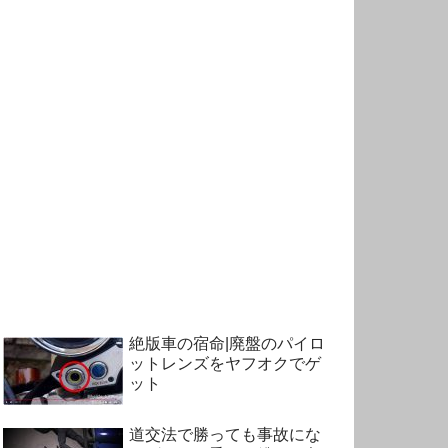
絶版車の宿命|廃盤のパイロ
ットレンズをヤフオクでゲ
ット
道交法で勝っても事故にな