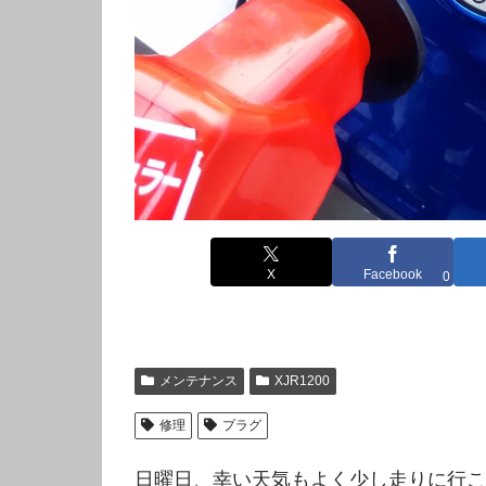
X
Facebook
0
メンテナンス
XJR1200
修理
プラグ
日曜日、幸い天気もよく少し走りに行こ