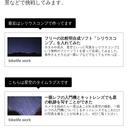
景などで挑戦してみます。
最近はシリウスコンプで作ってます
フリーの比較明合成ソフト「シリウスコ
ンプ」を入れてみた
ホタルや花火、星空といった写真をシリウスコンプと
いう無料のフリーソフトを使って合成してみました。
条件さえそろえば一眼レフなどでなくてもそれっぽい
写真が作れますのでぜひ挑戦してみてください。
bikelife.work
こちらは星空のタイムラプスです
一眼レフの入門機とキットレンズでも星
の軌跡を写すことができた
カメラを始めたら一度はあこがれる星空の撮影。一眼
レフの入門機についてくるキットレンズでもこれだけ
の写真を撮ることが出来ました。ぜひご覧ください。
bikelife.work