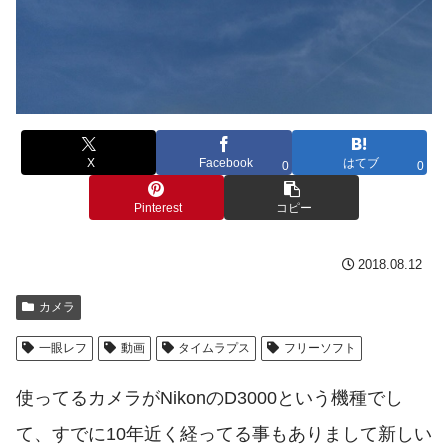
X
Facebook
はてブ
0
0
Pinterest
コピー
2018.08.12
カメラ
一眼レフ
動画
タイムラプス
フリーソフト
使ってるカメラがNikonのD3000という機種でし
て、すでに10年近く経ってる事もありまして新しい