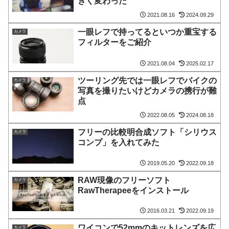
きく変わった
2021.08.16
2024.09.29
一眼レフで持ってるといつか重宝する
カメラ
フィルターをご紹介
2021.08.04
2025.02.17
ツーリング先では一眼レフでバイクの
カメラ
写真を撮りたいけどカメラの携行が難
点
2022.08.05
2024.08.18
フリーの比較明合成ソフト「シリウス
カメラ
コンプ」を入れてみた
2019.05.20
2022.09.18
RAW現像のフリーソフト
カメラ
RawTherapeeをインストール
2016.03.21
2022.09.19
ワイコンで52mmのキットレンズを広
カメラ