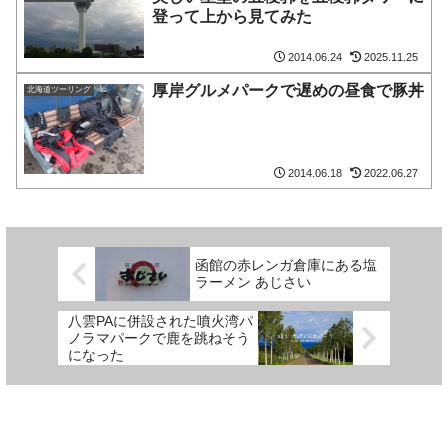
登って上から見てみた
2014.06.24
2025.11.25
厚岸グルメパークで遅めの昼食で豚丼
北海道ツーリング
2014.06.18
2022.06.27
函館の赤レンガ倉庫にある塩
ラーメン あじさい
八雲PAに併設された噴火湾パ
ノラマパークで鹿を跳ねそう
になった