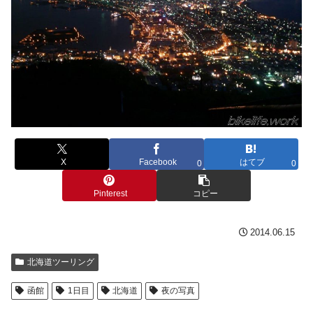
X
Facebook
はてブ
0
0
Pinterest
コピー
2014.06.15
北海道ツーリング
函館
1日目
北海道
夜の写真