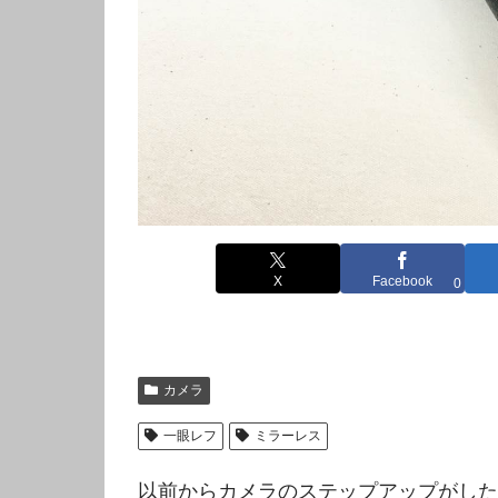
X
Facebook
0
カメラ
一眼レフ
ミラーレス
以前からカメラのステップアップがした