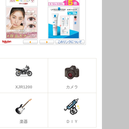
XJR1200
カメラ
楽器
ＤＩＹ