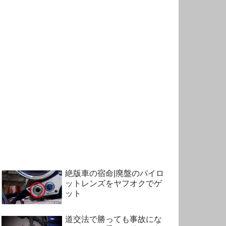
絶版車の宿命|廃盤のパイロ
ットレンズをヤフオクでゲ
ット
道交法で勝っても事故にな