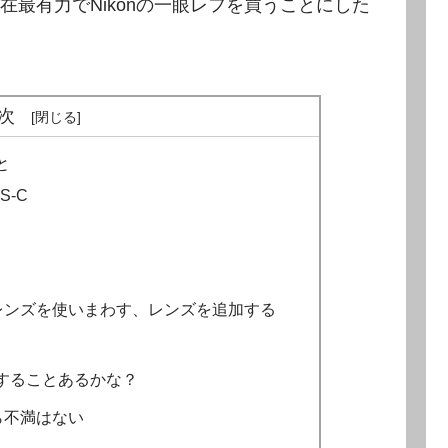
最有力でNikonの一眼レフを買うことにした
次
と
-C
トレンズを使いまわす、レンズを追加する
することあるかな？
ら不満はない