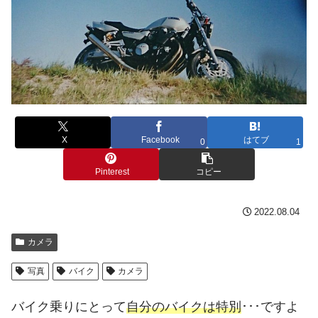
X
Facebook
はてブ
0
1
Pinterest
コピー
2022.08.04
カメラ
写真
バイク
カメラ
バイク乗りにとって
自分のバイクは特別
･･･ですよ