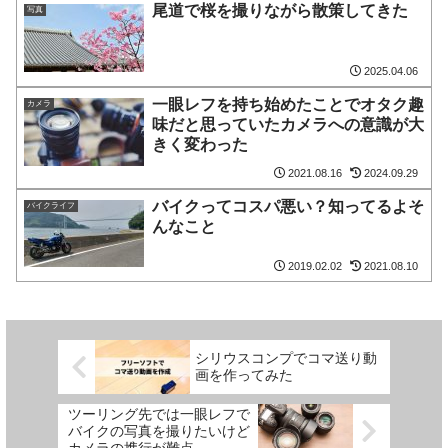
尾道で桜を撮りながら散策してきた
写真
2025.04.06
一眼レフを持ち始めたことでオタク趣
カメラ
味だと思っていたカメラへの意識が大
きく変わった
2021.08.16
2024.09.29
バイクってコスパ悪い？知ってるよそ
バイクライフ
んなこと
2019.02.02
2021.08.10
シリウスコンプでコマ送り動
画を作ってみた
ツーリング先では一眼レフで
バイクの写真を撮りたいけど
カメラの携行が難点