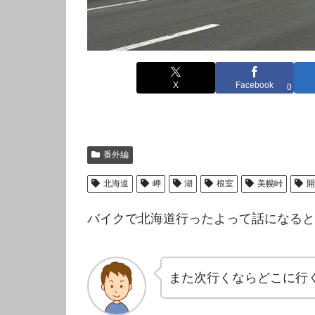
X
Facebook
0
番外編
北海道
岬
湖
根室
美幌峠
開
バイクで北海道行ったよって話になると
また次行くならどこに行