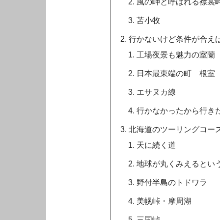
風の岬と呼ばれる襟裳
苫小牧
行かないけど条件が合え
工場夜景も魅力の室蘭
日本最東端の町 根室
エサヌカ線
行かなかったから行き
北海道のツーリングコー
天に続く道
地球が丸くみえるとい
野付半島のトドワラ
美幌峠・摩周湖
三国峠