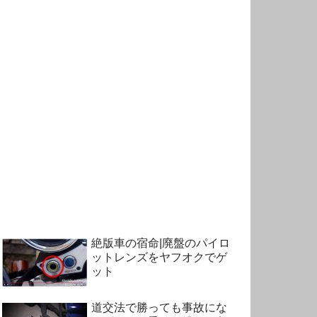
絶版車の宿命|廃盤のパイロ
ットレンズをヤフオクでゲ
ット
道交法で勝っても事故にな