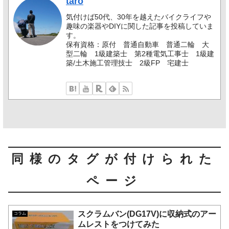
taro
気付けば50代、30年を越えたバイクライフや
趣味の楽器やDIYに関した記事を投稿していま
す。
保有資格：原付 普通自動車 普通二輪 大
型二輪 1級建築士 第2種電気工事士 1級建
築/土木施工管理技士 2級FP 宅建士
同様のタグが付けられた
ページ
スクラムバン(DG17V)に収納式のアー
コラム
ムレストをつけてみた