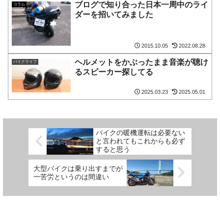
ブログで知り合った日本一周中のライ
コラム
ダーを招いてみました
2015.10.05
2022.08.28
ヘルメットをかぶったまま音楽が聴け
バイクライフ
るスピーカー探してる
2025.03.23
2025.05.01
バイクの暖機運転は必要ない
と言われてもこれからも必ず
すると思う
大型バイクは乗り出すまでが
一苦労というのは間違い