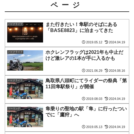
ページ
また行きたい！隼駅のそばにある
バイクライフ
「BASE8823」に泊まってきた
2019.05.12
2024.04.19
ホクレンフラッグは2021年も中止だ
バイクライフ
けど激レアの1本が手に入るかも
2021.06.29
2024.08.16
鳥取県八頭町にてライダーの祭典「第
バイクライフ
11回隼駅祭り」が開催
2019.08.03
2024.04.19
隼乗りの聖地の駅「隼」に行ったつい
ツーリング
でに「鷹狩」へ
2019.05.13
2024.04.19