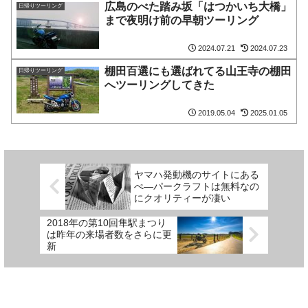
広島のべた踏み坂「はつかいち大橋」
日帰りツーリング
まで夜明け前の早朝ツーリング
2024.07.21
2024.07.23
棚田百選にも選ばれてる山王寺の棚田
日帰りツーリング
へツーリングしてきた
2019.05.04
2025.01.05
ヤマハ発動機のサイトにある
ぺ―パークラフトは無料なの
にクオリティーが凄い
2018年の第10回隼駅まつり
は昨年の来場者数をさらに更
新