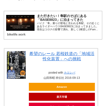
また行きたい！隼駅のそばにある
「BASE8823」に泊まってきた
バイク「隼」乗りの聖地と言われる隼駅。その近くに
あるライダーハウスBASE8823に泊まってきました。
現在はコロナの影響で潰れ、新しく1棟貸しのFamに
生まれ変わっています。
bikelife.work
希望のレール 若桜鉄道の「地域活
性化装置」への挑戦
posted with
カエレバ
山田和昭 祥伝社 2016-09-13
Amazon
楽天市場