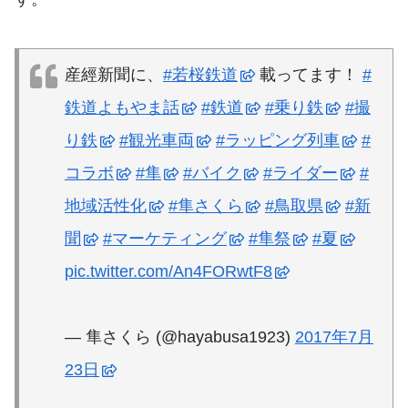
産經新聞に、
#若桜鉄道
載ってます！
#
鉄道よもやま話
#鉄道
#乗り鉄
#撮
り鉄
#観光車両
#ラッピング列車
#
コラボ
#隼
#バイク
#ライダー
#
地域活性化
#隼さくら
#鳥取県
#新
聞
#マーケティング
#隼祭
#夏
pic.twitter.com/An4FORwtF8
— 隼さくら (@hayabusa1923)
2017年7月
23日