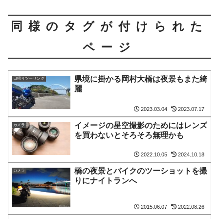
同様のタグが付けられた
ページ
県境に掛かる岡村大橋は夜景もまた綺
日帰りツーリング
麗
2023.03.04
2023.07.17
イメージの星空撮影のためにはレンズ
カメラ
を買わないとそろそろ無理かも
2022.10.05
2024.10.18
橋の夜景とバイクのツーショットを撮
カメラ
りにナイトランへ
2015.06.07
2022.08.26