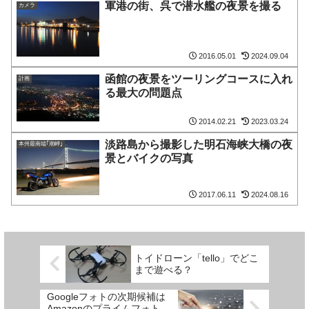
軍港の街、呉で潜水艦の夜景を撮る
カメラ
2016.05.01
2024.09.04
函館の夜景をツーリングコースに入れ
計画
る最大の問題点
2014.02.21
2023.03.24
淡路島から撮影した明石海峡大橋の夜
本州最南端｢潮岬｣
景とバイクの写真
2017.06.11
2024.08.16
トイドローン「tello」でどこ
まで遊べる？
Googleフォトの次期候補は
Amazonのプライムフォト