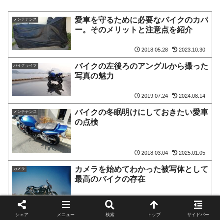
愛車を守るために必要なバイクのカバ
メンテナンス
ー。そのメリットと注意点を紹介
2018.05.28
2023.10.30
バイクの左後ろのアングルから撮った
バイクライフ
写真の魅力
2019.07.24
2024.08.14
バイクの冬眠明けにしておきたい愛車
メンテナンス
の点検
2018.03.04
2025.01.05
カメラを始めてわかった被写体として
カメラ
最高のバイクの存在
2022.08.04
バイクガレージを単管パイプを使って
シェア
メニュー
検索
トップ
サイドバー
ＤＩＹ